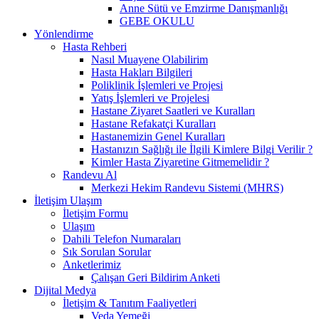
Anne Sütü ve Emzirme Danışmanlığı
GEBE OKULU
Yönlendirme
Hasta Rehberi
Nasıl Muayene Olabilirim
Hasta Hakları Bilgileri
Poliklinik İşlemleri ve Projesi
Yatış İşlemleri ve Projelesi
Hastane Ziyaret Saatleri ve Kuralları
Hastane Refakatçi Kuralları
Hastanemizin Genel Kuralları
Hastanızın Sağlığı ile İlgili Kimlere Bilgi Verilir ?
Kimler Hasta Ziyaretine Gitmemelidir ?
Randevu Al
Merkezi Hekim Randevu Sistemi (MHRS)
İletişim Ulaşım
İletişim Formu
Ulaşım
Dahili Telefon Numaraları
Sık Sorulan Sorular
Anketlerimiz
Çalışan Geri Bildirim Anketi
Dijital Medya
İletişim & Tanıtım Faaliyetleri
Veda Yemeği