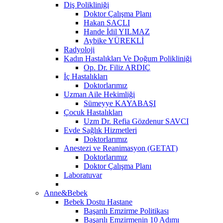
Diş Polikliniği
Doktor Çalışma Planı
Hakan SAÇLI
Hande İdil YILMAZ
Aybike YÜREKLİ
Radyoloji
Kadın Hastalıkları Ve Doğum Polikliniği
Op. Dr. Filiz ARDIÇ
İç Hastalıkları
Doktorlarımız
Uzman Aile Hekimliği
Sümeyye KAYABAŞI
Çocuk Hastalıkları
Uzm Dr. Refia Gözdenur SAVCI
Evde Sağlık Hizmetleri
Doktorlarımız
Anestezi ve Reanimasyon (GETAT)
Doktorlarımız
Doktor Çalışma Planı
Laboratuvar
Anne&Bebek
Bebek Dostu Hastane
Başarılı Emzirme Politikası
Başarılı Emzirmenin 10 Adımı