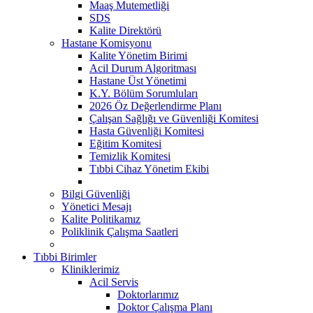
Maaş Mutemetliği
SDS
Kalite Direktörü
Hastane Komisyonu
Kalite Yönetim Birimi
Acil Durum Algoritması
Hastane Üst Yönetimi
K.Y. Bölüm Sorumluları
2026 Öz Değerlendirme Planı
Çalışan Sağlığı ve Güvenliği Komitesi
Hasta Güvenliği Komitesi
Eğitim Komitesi
Temizlik Komitesi
Tıbbi Cihaz Yönetim Ekibi
Bilgi Güvenliği
Yönetici Mesajı
Kalite Politikamız
Poliklinik Çalışma Saatleri
Tıbbi Birimler
Kliniklerimiz
Acil Servis
Doktorlarımız
Doktor Çalışma Planı