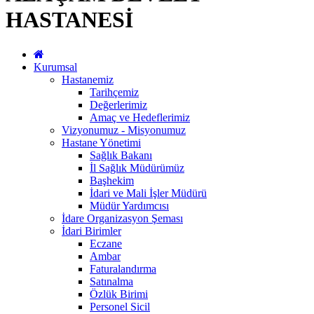
HASTANESİ
Kurumsal
Hastanemiz
Tarihçemiz
Değerlerimiz
Amaç ve Hedeflerimiz
Vizyonumuz - Misyonumuz
Hastane Yönetimi
Sağlık Bakanı
İl Sağlık Müdürümüz
Başhekim
İdari ve Mali İşler Müdürü
Müdür Yardımcısı
İdare Organizasyon Şeması
İdari Birimler
Eczane
Ambar
Faturalandırma
Satınalma
Özlük Birimi
Personel Sicil