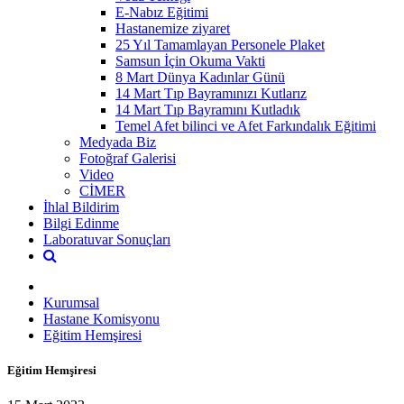
E-Nabız Eğitimi
Hastanemize ziyaret
25 Yıl Tamamlayan Personele Plaket
Samsun İçin Okuma Vakti
8 Mart Dünya Kadınlar Günü
14 Mart Tıp Bayramınızı Kutlarız
14 Mart Tıp Bayramını Kutladık
Temel Afet bilinci ve Afet Farkındalık Eğitimi
Medyada Biz
Fotoğraf Galerisi
Video
CİMER
İhlal Bildirim
Bilgi Edinme
Laboratuvar Sonuçları
Kurumsal
Hastane Komisyonu
Eğitim Hemşiresi
Eğitim Hemşiresi