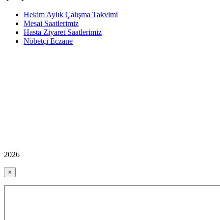
Hekim Aylık Çalışma Takvimi
Mesai Saatlerimiz
Hasta Ziyaret Saatlerimiz
Nöbetçi Eczane
2026
×