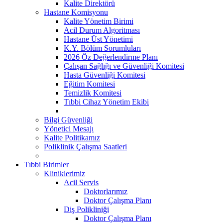
Kalite Direktörü
Hastane Komisyonu
Kalite Yönetim Birimi
Acil Durum Algoritması
Hastane Üst Yönetimi
K.Y. Bölüm Sorumluları
2026 Öz Değerlendirme Planı
Çalışan Sağlığı ve Güvenliği Komitesi
Hasta Güvenliği Komitesi
Eğitim Komitesi
Temizlik Komitesi
Tıbbi Cihaz Yönetim Ekibi
Bilgi Güvenliği
Yönetici Mesajı
Kalite Politikamız
Poliklinik Çalışma Saatleri
Tıbbi Birimler
Kliniklerimiz
Acil Servis
Doktorlarımız
Doktor Çalışma Planı
Diş Polikliniği
Doktor Çalışma Planı