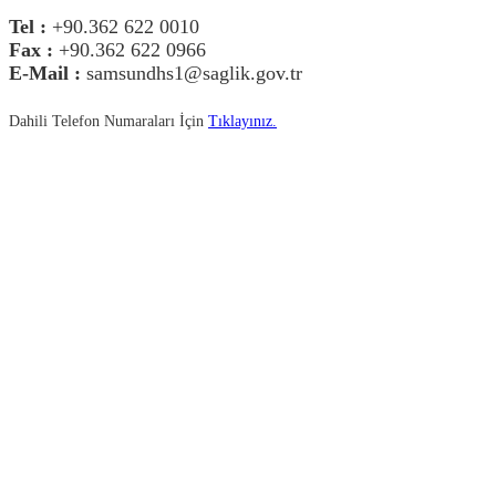
Tel :
+90.362 622 0010
Fax :
+90.362 622 0966
E-Mail :
samsundhs1@saglik.gov.tr
Dahili Telefon Numaraları İçin
Tıklayınız.