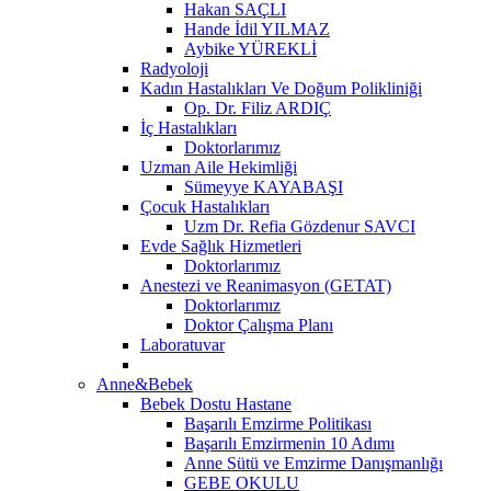
Hakan SAÇLI
Hande İdil YILMAZ
Aybike YÜREKLİ
Radyoloji
Kadın Hastalıkları Ve Doğum Polikliniği
Op. Dr. Filiz ARDIÇ
İç Hastalıkları
Doktorlarımız
Uzman Aile Hekimliği
Sümeyye KAYABAŞI
Çocuk Hastalıkları
Uzm Dr. Refia Gözdenur SAVCI
Evde Sağlık Hizmetleri
Doktorlarımız
Anestezi ve Reanimasyon (GETAT)
Doktorlarımız
Doktor Çalışma Planı
Laboratuvar
Anne&Bebek
Bebek Dostu Hastane
Başarılı Emzirme Politikası
Başarılı Emzirmenin 10 Adımı
Anne Sütü ve Emzirme Danışmanlığı
GEBE OKULU