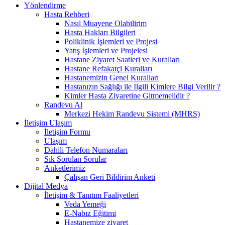
Yönlendirme
Hasta Rehberi
Nasıl Muayene Olabilirim
Hasta Hakları Bilgileri
Poliklinik İşlemleri ve Projesi
Yatış İşlemleri ve Projelesi
Hastane Ziyaret Saatleri ve Kuralları
Hastane Refakatçi Kuralları
Hastanemizin Genel Kuralları
Hastanızın Sağlığı ile İlgili Kimlere Bilgi Verilir ?
Kimler Hasta Ziyaretine Gitmemelidir ?
Randevu Al
Merkezi Hekim Randevu Sistemi (MHRS)
İletişim Ulaşım
İletişim Formu
Ulaşım
Dahili Telefon Numaraları
Sık Sorulan Sorular
Anketlerimiz
Çalışan Geri Bildirim Anketi
Dijital Medya
İletişim & Tanıtım Faaliyetleri
Veda Yemeği
E-Nabız Eğitimi
Hastanemize ziyaret