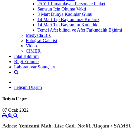
25 Yıl Tamamlayan Personele Plaket
Samsun İçin Okuma Vakti
8 Mart Dünya Kadınlar Günü
14 Mart Tıp Bayramınızı Kutlarız
14 Mart Tıp Bayramını Kutladık
Temel Afet bilinci ve Afet Farkındalık Eğitimi
Medyada Biz
Fotoğraf Galerisi
Video
CİMER
İhlal Bildirim
Bilgi Edinme
Laboratuvar Sonuçları
İletişim Ulaşım
İletişim Ulaşım
07 Ocak 2022
Adres: Yenicami Mah. Lise Cad. No:61 Alaçam / SAMS