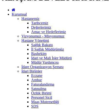
Kurumsal
Hastanemiz
Tarihçemiz
Değerlerimiz
Amaç ve Hedeflerimiz
Vizyonumuz - Misyonumuz
Hastane Yönetimi
Sağlık Bakanı
İl Sağlık Müdürümüz
Başhekim
İdari ve Mali İşler Müdürü
Müdür Yardımcısı
İdare Organizasyon Şeması
İdari Birimler
Eczane
Ambar
Faturalandırma
Satınalma
Özlük Birimi
Personel Sicil
Maaş Mutemetliği
SDS