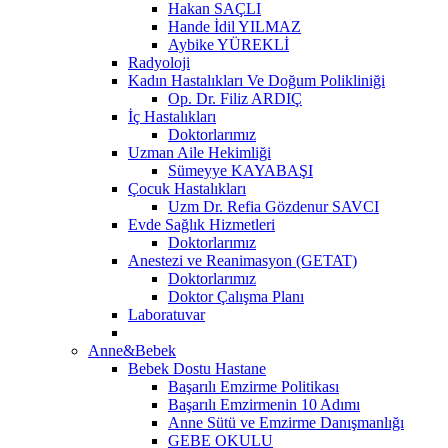
Hakan SAÇLI
Hande İdil YILMAZ
Aybike YÜREKLİ
Radyoloji
Kadın Hastalıkları Ve Doğum Polikliniği
Op. Dr. Filiz ARDIÇ
İç Hastalıkları
Doktorlarımız
Uzman Aile Hekimliği
Sümeyye KAYABAŞI
Çocuk Hastalıkları
Uzm Dr. Refia Gözdenur SAVCI
Evde Sağlık Hizmetleri
Doktorlarımız
Anestezi ve Reanimasyon (GETAT)
Doktorlarımız
Doktor Çalışma Planı
Laboratuvar
Anne&Bebek
Bebek Dostu Hastane
Başarılı Emzirme Politikası
Başarılı Emzirmenin 10 Adımı
Anne Sütü ve Emzirme Danışmanlığı
GEBE OKULU