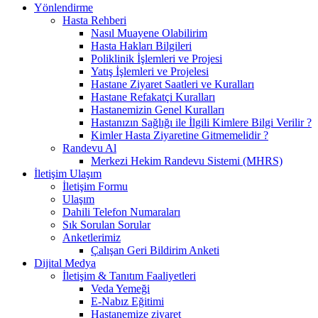
Yönlendirme
Hasta Rehberi
Nasıl Muayene Olabilirim
Hasta Hakları Bilgileri
Poliklinik İşlemleri ve Projesi
Yatış İşlemleri ve Projelesi
Hastane Ziyaret Saatleri ve Kuralları
Hastane Refakatçi Kuralları
Hastanemizin Genel Kuralları
Hastanızın Sağlığı ile İlgili Kimlere Bilgi Verilir ?
Kimler Hasta Ziyaretine Gitmemelidir ?
Randevu Al
Merkezi Hekim Randevu Sistemi (MHRS)
İletişim Ulaşım
İletişim Formu
Ulaşım
Dahili Telefon Numaraları
Sık Sorulan Sorular
Anketlerimiz
Çalışan Geri Bildirim Anketi
Dijital Medya
İletişim & Tanıtım Faaliyetleri
Veda Yemeği
E-Nabız Eğitimi
Hastanemize ziyaret