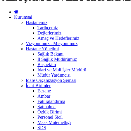
Kurumsal
Hastanemiz
Tarihçemiz
Değerlerimiz
Amaç ve Hedeflerimiz
Vizyonumuz - Misyonumuz
Hastane Yönetimi
Sağlık Bakanı
İl Sağlık Müdürümüz
Başhekim
İdari ve Mali İşler Müdürü
Müdür Yardımcısı
İdare Organizasyon Şeması
İdari Birimler
Eczane
Ambar
Faturalandırma
Satınalma
Özlük Birimi
Personel Sicil
Maaş Mutemetliği
SDS