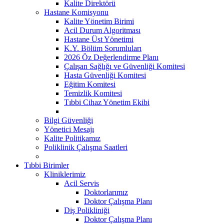
Kalite Direktörü
Hastane Komisyonu
Kalite Yönetim Birimi
Acil Durum Algoritması
Hastane Üst Yönetimi
K.Y. Bölüm Sorumluları
2026 Öz Değerlendirme Planı
Çalışan Sağlığı ve Güvenliği Komitesi
Hasta Güvenliği Komitesi
Eğitim Komitesi
Temizlik Komitesi
Tıbbi Cihaz Yönetim Ekibi
Bilgi Güvenliği
Yönetici Mesajı
Kalite Politikamız
Poliklinik Çalışma Saatleri
Tıbbi Birimler
Kliniklerimiz
Acil Servis
Doktorlarımız
Doktor Çalışma Planı
Diş Polikliniği
Doktor Çalışma Planı