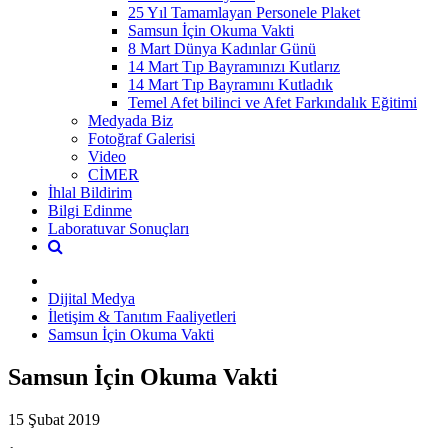
25 Yıl Tamamlayan Personele Plaket
Samsun İçin Okuma Vakti
8 Mart Dünya Kadınlar Günü
14 Mart Tıp Bayramınızı Kutlarız
14 Mart Tıp Bayramını Kutladık
Temel Afet bilinci ve Afet Farkındalık Eğitimi
Medyada Biz
Fotoğraf Galerisi
Video
CİMER
İhlal Bildirim
Bilgi Edinme
Laboratuvar Sonuçları
Dijital Medya
İletişim & Tanıtım Faaliyetleri
Samsun İçin Okuma Vakti
Samsun İçin Okuma Vakti
15 Şubat 2019