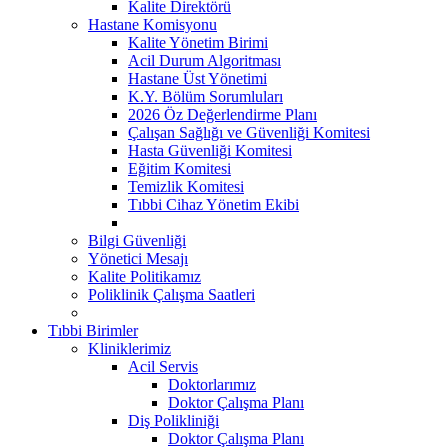
Kalite Direktörü
Hastane Komisyonu
Kalite Yönetim Birimi
Acil Durum Algoritması
Hastane Üst Yönetimi
K.Y. Bölüm Sorumluları
2026 Öz Değerlendirme Planı
Çalışan Sağlığı ve Güvenliği Komitesi
Hasta Güvenliği Komitesi
Eğitim Komitesi
Temizlik Komitesi
Tıbbi Cihaz Yönetim Ekibi
Bilgi Güvenliği
Yönetici Mesajı
Kalite Politikamız
Poliklinik Çalışma Saatleri
Tıbbi Birimler
Kliniklerimiz
Acil Servis
Doktorlarımız
Doktor Çalışma Planı
Diş Polikliniği
Doktor Çalışma Planı