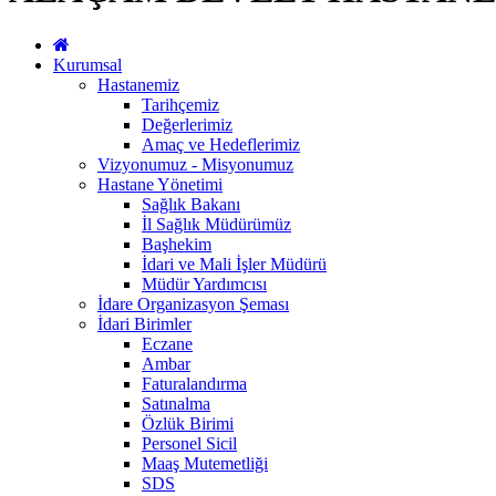
Kurumsal
Hastanemiz
Tarihçemiz
Değerlerimiz
Amaç ve Hedeflerimiz
Vizyonumuz - Misyonumuz
Hastane Yönetimi
Sağlık Bakanı
İl Sağlık Müdürümüz
Başhekim
İdari ve Mali İşler Müdürü
Müdür Yardımcısı
İdare Organizasyon Şeması
İdari Birimler
Eczane
Ambar
Faturalandırma
Satınalma
Özlük Birimi
Personel Sicil
Maaş Mutemetliği
SDS