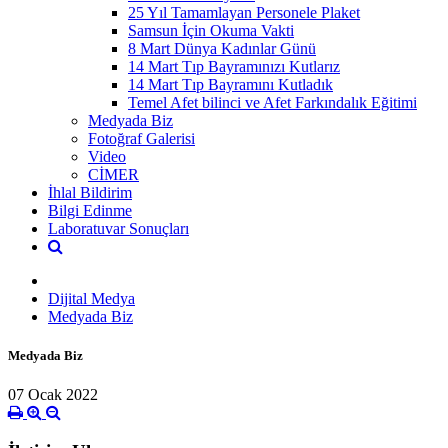
25 Yıl Tamamlayan Personele Plaket
Samsun İçin Okuma Vakti
8 Mart Dünya Kadınlar Günü
14 Mart Tıp Bayramınızı Kutlarız
14 Mart Tıp Bayramını Kutladık
Temel Afet bilinci ve Afet Farkındalık Eğitimi
Medyada Biz
Fotoğraf Galerisi
Video
CİMER
İhlal Bildirim
Bilgi Edinme
Laboratuvar Sonuçları
Dijital Medya
Medyada Biz
Medyada Biz
07 Ocak 2022