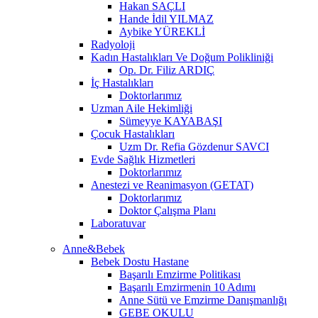
Hakan SAÇLI
Hande İdil YILMAZ
Aybike YÜREKLİ
Radyoloji
Kadın Hastalıkları Ve Doğum Polikliniği
Op. Dr. Filiz ARDIÇ
İç Hastalıkları
Doktorlarımız
Uzman Aile Hekimliği
Sümeyye KAYABAŞI
Çocuk Hastalıkları
Uzm Dr. Refia Gözdenur SAVCI
Evde Sağlık Hizmetleri
Doktorlarımız
Anestezi ve Reanimasyon (GETAT)
Doktorlarımız
Doktor Çalışma Planı
Laboratuvar
Anne&Bebek
Bebek Dostu Hastane
Başarılı Emzirme Politikası
Başarılı Emzirmenin 10 Adımı
Anne Sütü ve Emzirme Danışmanlığı
GEBE OKULU