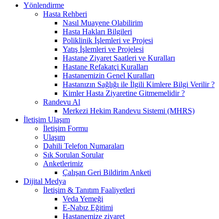
Yönlendirme
Hasta Rehberi
Nasıl Muayene Olabilirim
Hasta Hakları Bilgileri
Poliklinik İşlemleri ve Projesi
Yatış İşlemleri ve Projelesi
Hastane Ziyaret Saatleri ve Kuralları
Hastane Refakatçi Kuralları
Hastanemizin Genel Kuralları
Hastanızın Sağlığı ile İlgili Kimlere Bilgi Verilir ?
Kimler Hasta Ziyaretine Gitmemelidir ?
Randevu Al
Merkezi Hekim Randevu Sistemi (MHRS)
İletişim Ulaşım
İletişim Formu
Ulaşım
Dahili Telefon Numaraları
Sık Sorulan Sorular
Anketlerimiz
Çalışan Geri Bildirim Anketi
Dijital Medya
İletişim & Tanıtım Faaliyetleri
Veda Yemeği
E-Nabız Eğitimi
Hastanemize ziyaret